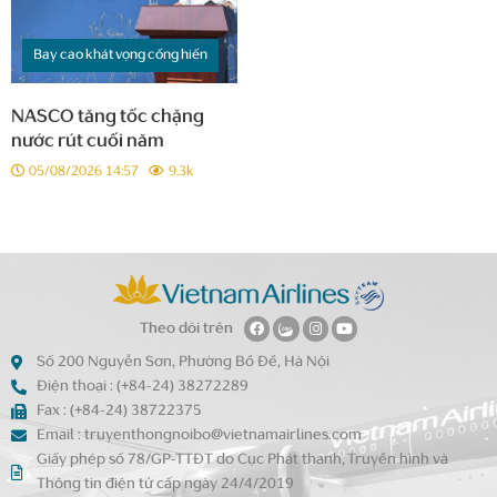
Bay cao khát vọng cống hiến
NASCO tăng tốc chặng
nước rút cuối năm
05/08/2026 14:57
9.3k
Theo dõi trên
Số 200 Nguyễn Sơn, Phường Bồ Đề, Hà Nội
Điện thoại : (+84-24) 38272289
Fax : (+84-24) 38722375
Email : truyenthongnoibo@vietnamairlines.com
Giấy phép số 78/GP-TTĐT do Cục Phát thanh, Truyền hình và
Thông tin điện tử cấp ngày 24/4/2019