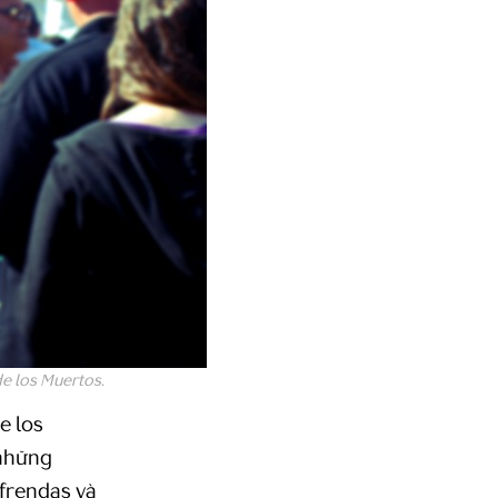
de los Muertos.
e los
 những
ofrendas và