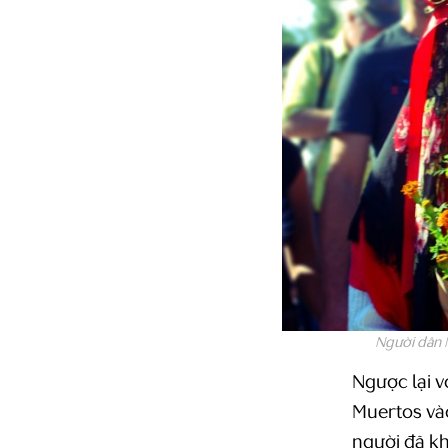
Người dân M
Ngược lại v
Muertos vào
người đã kh