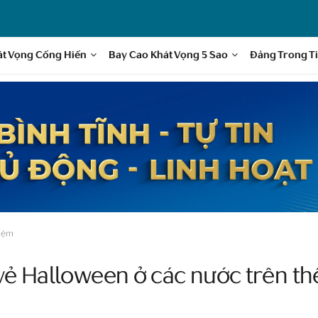
át Vọng Cống Hiến
Bay Cao Khát Vọng 5 Sao
Đảng Trong T
hiệm
ẻ Halloween ở các nước trên thế