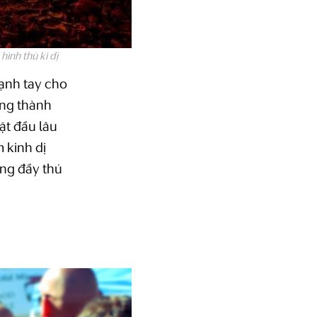
ình thù kì dị
mạnh tay cho
ang thành
ặt đầu lâu
m kinh dị
ũng đầy thú