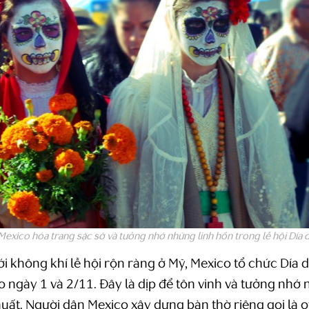
exico hóa trang sặc sỡ và tưởng nhớ những linh hồn trong lễ hội Día 
ới không khí lễ hội rộn ràng ở Mỹ, Mexico tổ chức Día d
 ngày 1 và 2/11. Đây là dịp để tôn vinh và tưởng nhớ
uất. Người dân Mexico xây dựng bàn thờ riêng gọi là 