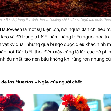
 ở Bắc Mỹ lung linh ánh đèn với những chiếc đèn bí ngô tạo khắc theo h
 Halloween là một sự kiện lớn, nơi người dân chi tiêu 
 kẹo và đồ trang trí. Mỗi năm, hàng triệu người hóa tr
vật kỳ quái, những quả bí ngô được điêu khắc hình m
hắp nơi. Đặc biệt, thời điểm này cũng là lúc các bộ phi
 nhiều nhất, tạo nên bầu không khí rùng rợn nhưng c
a de los Muertos – Ngày của người chết