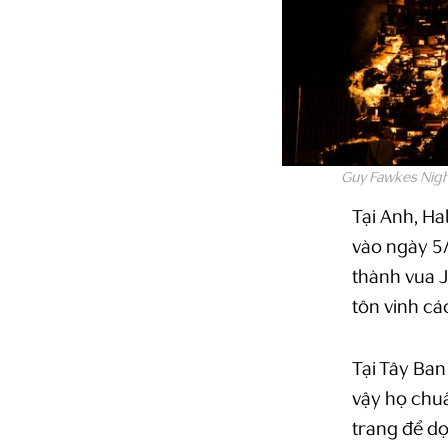
Guy Fawkes Night
Tại Anh, Ha
vào ngày 5/
thành vua J
tôn vinh c
Tại Tây Ban
vậy họ chu
trang để d