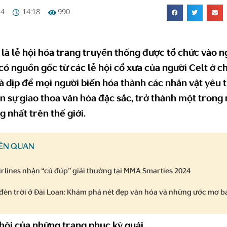
24
14:18
990
là lễ hội hóa trang truyền thống được tổ chức vào 
ó nguồn gốc từ các lễ hội cổ xưa của người Celt ở c
à dịp để mọi người biến hóa thành các nhân vật yêu 
n sự giao thoa văn hóa đặc sắc, trở thành một trong
ng nhất trên thế giới.
IÊN QUAN
rlines nhận “cú đúp” giải thưởng tại MMA Smarties 2024
 đèn trời ở Đài Loan: Khám phá nét đẹp văn hóa và những ước mơ b
 hội của những trang phục kỳ quái