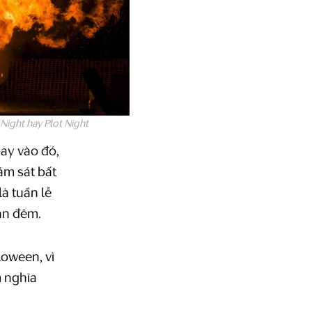
Night hay Plot Night
hay vào đó,
ám sát bất
à tuần lễ
an đêm.
loween, vì
m nghĩa