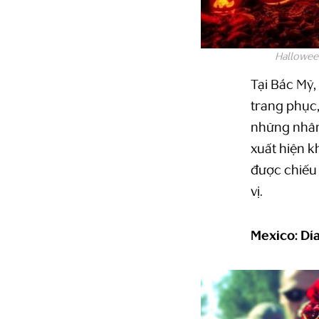
Halloween
Tại Bắc Mỹ,
trang phục,
những nhân 
xuất hiện k
được chiếu
vị.
Mexico: Dí