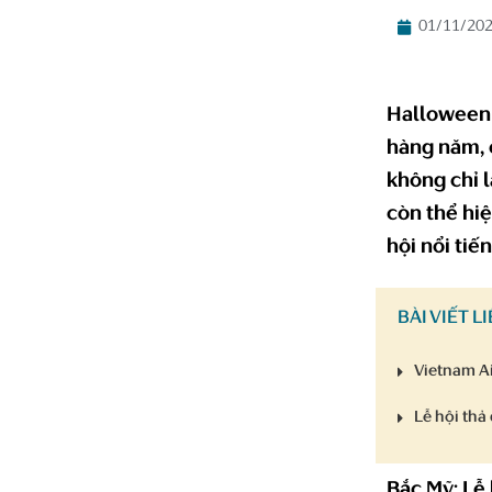
01/11/20
Halloween 
hàng năm, c
không chỉ l
còn thể hiệ
hội nổi tiế
BÀI VIẾT L
Vietnam Ai
Lễ hội thả
Bắc Mỹ: Lễ