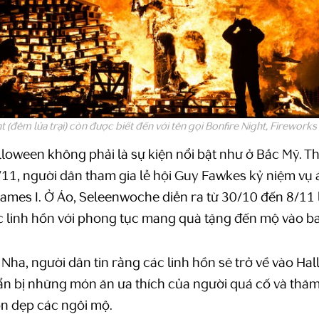
 (đêm lửa trại) còn được biết đến với tên gọi Bonfire Night, Fireworks 
lloween không phải là sự kiện nổi bật như ở Bắc Mỹ. T
11, người dân tham gia lễ hội Guy Fawkes kỷ niệm vụ 
ames I. Ở Áo, Seleenwoche diễn ra từ 30/10 đến 8/11 l
ác linh hồn với phong tục mang quà tặng đến mộ vào b
 Nha, người dân tin rằng các linh hồn sẽ trở về vào Hal
ẩn bị những món ăn ưa thích của người quá cố và thă
ọn dẹp các ngôi mộ.