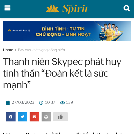
Home
Bay cao khát vọng cống hiến
Thanh niên Skypec phát huy
tinh thần “Đoàn kết là sức
mạnh”
27/03/2023
10:37
139