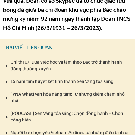
Vừa qua, Đoàn cơ sở Skypec đã tổ chức giao lưu
bóng đá giữa ba chi đoàn khu vực phía Bắc chào
mừng kỷ niệm 92 năm ngày thành lập Đoàn TNCS
Hồ Chí Minh (26/3/1931 – 26/3/2023).
BÀI VIẾT LIÊN QUAN
Chỉ thị 07: Đưa việc học và làm theo Bác trở thành hành
động thường xuyên
15 năm tâm huyết kết tinh thành Sen Vàng toả sáng
[VNA What] Văn hóa nâng tầm: Từ những điểm chạm nhỏ
nhất
[PODCAST] Sen Vàng tỏa sáng: Chọn đồng hành – Chọn
cống hiến
Người trẻ chọn yêu Vietnam Airlines từ những điều bình dị