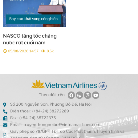
Bay cao khát vọng cống hiến
NASCO tăng tốc chặng
nước rút cuối năm
05/08/2026 14:57
9.5k
Theo dõi trên
Số 200 Nguyễn Sơn, Phường Bồ Đề, Hà Nội
Điện thoại : (+84-24) 38272289
Fax : (+84-24) 38722375
Email : truyenthongnoibo@vietnamairlines.com
Giấy phép số 78/GP-TTĐT do Cục Phát thanh, Truyền hình và