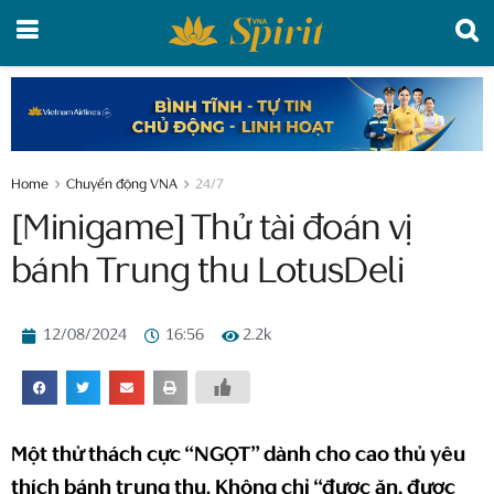
Home
Chuyển động VNA
24/7
[Minigame] Thử tài đoán vị
bánh Trung thu LotusDeli
12/08/2024
16:56
2.2k
Một thử thách cực “NGỌT” dành cho cao thủ yêu
thích bánh trung thu. Không chỉ “được ăn, được