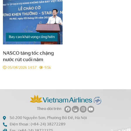
Bay cao khát vọng cống hiến
NASCO tăng tốc chặng
nước rút cuối năm
05/08/2026 14:57
9.5k
Theo dõi trên
Số 200 Nguyễn Sơn, Phường Bồ Đề, Hà Nội
Điện thoại : (+84-24) 38272289
Fax : (+84-24) 38722375