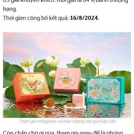
03 giải khuyến khích: mỗi giải là 04 vị bánh thượng
hạng.
Thời gian công bố kết quả:
16/8/2024.
Tham gia minigame và nhận những set quà hấp dẫn
Còn chần chờ gì nữa, tham gia ngay để là những