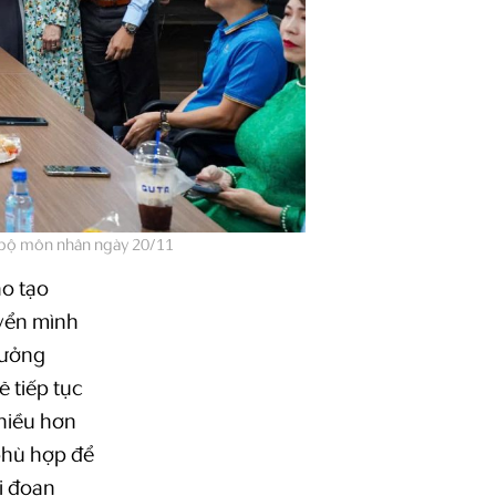
 bộ môn nhân ngày 20/11
o tạo
yển mình
rưởng
 tiếp tục
hiều hơn
phù hợp để
ai đoạn