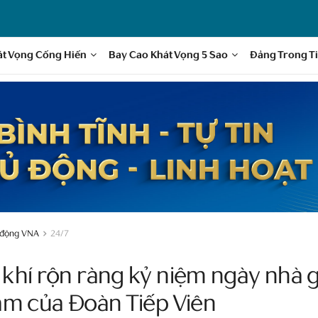
át Vọng Cống Hiến
Bay Cao Khát Vọng 5 Sao
Đảng Trong T
 động VNA
24/7
khí rộn ràng kỷ niệm ngày nhà g
am của Đoàn Tiếp Viên