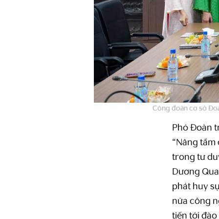
Công đoàn cơ sở Đoà
Phó Đoàn t
“Nâng tầm 
trong tư d
Dương Quan 
phát huy s
nữa công ng
tiến tới đà