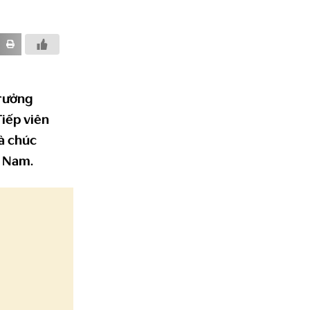
rưởng
iếp viên
và chúc
t Nam.