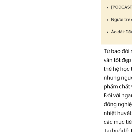
[PODCAST]
Người trẻ 
Áo dài: D
Từ bao đời 
văn tốt đẹp
thế hệ học t
những người
phẩm chất 
Đối với ng
đồng nghiệ
nhiệt huyết
các mục ti
Tại buổi lễ