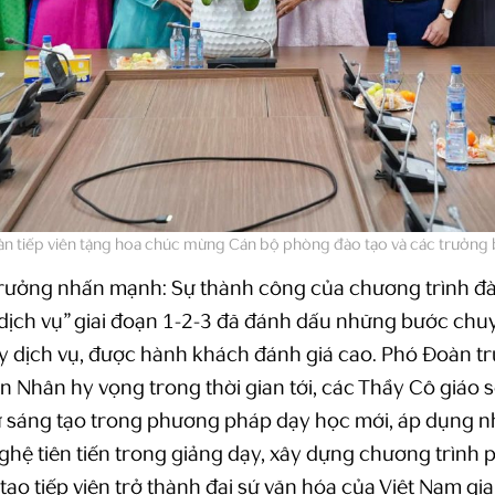
n tiếp viên tặng hoa chúc mừng Cán bộ phòng đào tạo và các trưởng
rưởng nhấn mạnh: Sự thành công của chương trình đà
dịch vụ” giai đoạn 1-2-3 đã đánh dấu những bước chu
uy dịch vụ, được hành khách đánh giá cao. Phó Đoàn t
Nhân hy vọng trong thời gian tới, các Thầy Cô giáo sẽ
ự sáng tạo trong phương pháp dạy học mới, áp dụng n
hệ tiên tiến trong giảng dạy, xây dựng chương trình 
o tạo tiếp viên trở thành đại sứ văn hóa của Việt Nam gi