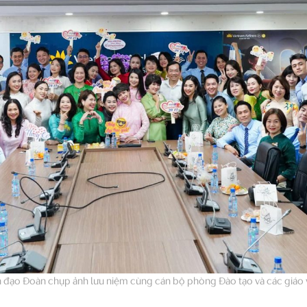
h đạo Đoàn chụp ảnh lưu niệm cùng cán bộ phòng Đào tạo và các giáo v