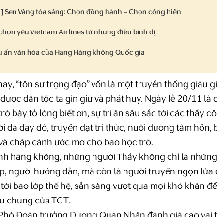
 Sen Vàng tỏa sáng: Chọn đồng hành – Chọn cống hiến
chọn yêu Vietnam Airlines từ những điều bình dị
ấu ấn văn hóa của Hãng Hàng không Quốc gia
nay, “tôn sư trọng đạo” vốn là một truyền thống giàu gi
 được dân tộc ta gìn giữ và phát huy. Ngày lễ 20/11 là 
rò bày tỏ lòng biết ơn, sự tri ân sâu sắc tới các thầy cô
 đã dạy dỗ, truyền đạt tri thức, nuôi dưỡng tâm hồn, 
và chắp cánh ước mơ cho bao học trò.
ành hàng không, những người Thầy không chỉ là những
p, người hướng dẫn, mà còn là người truyền ngọn lửa
 tới bao lớp thế hệ, sẵn sàng vượt qua mọi khó khăn để
êu chung của TCT.
, Phó Đoàn trưởng Dương Quan Nhân đánh giá cao vai t