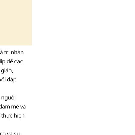
á trị nhân
dịp để các
 giáo,
bồi đắp
 người
 đam mê và
 thực hiện
rò và sự