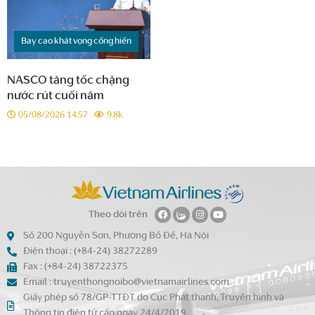
Bay cao khát vọng cống hiến
NASCO tăng tốc chặng
nước rút cuối năm
05/08/2026 14:57
9.8k
Theo dõi trên
Số 200 Nguyễn Sơn, Phường Bồ Đề, Hà Nội
Điện thoại : (+84-24) 38272289
Fax : (+84-24) 38722375
Email : truyenthongnoibo@vietnamairlines.com
Giấy phép số 78/GP-TTĐT do Cục Phát thanh, Truyền hình và
Thông tin điện tử cấp ngày 24/4/2019