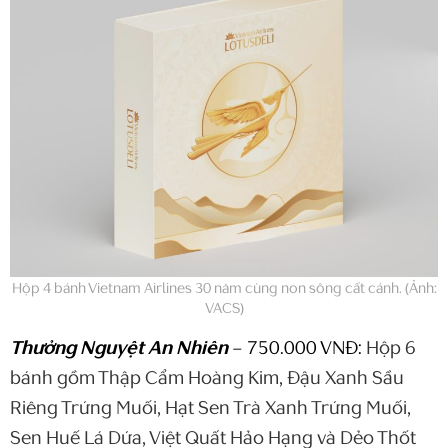
Hộp 4 bánh Vietnam Airlines 30 năm cùng non sông cất cánh. (Ảnh:
VACS)
Thưởng Nguyệt An Nhiên
– 750.000 VNĐ:
Hộp 6
bánh gồm Thập Cẩm Hoàng Kim, Đậu Xanh Sầu
Riêng Trứng Muối, Hạt Sen Trà Xanh Trứng Muối,
Sen Huế Lá Dứa, Việt Quất Hảo Hạng và Dẻo Thốt