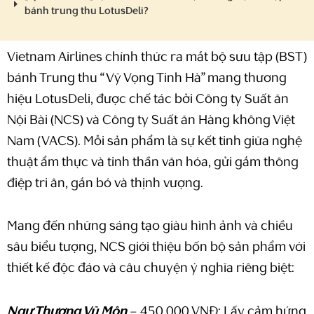
bánh trung thu LotusDeli?
Vietnam Airlines chính thức ra mắt bộ sưu tập (BST)
bánh Trung thu “Vỹ Vọng Tinh Hà” mang thương
hiệu LotusDeli, được chế tác bởi Công ty Suất ăn
Nội Bài (NCS) và Công ty Suất ăn Hàng không Việt
Nam (VACS). Mỗi sản phẩm là sự kết tinh giữa nghệ
thuật ẩm thực và tinh thần văn hóa, gửi gắm thông
điệp tri ân, gắn bó và thịnh vượng.
Mang đến những sáng tạo giàu hình ảnh và chiều
sâu biểu tượng, NCS giới thiệu bốn bộ sản phẩm với
thiết kế độc đáo và câu chuyện ý nghĩa riêng biệt:
Ngư Thượng Vũ Môn
– 450.000 VNĐ: Lấy cảm hứng