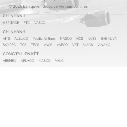
© 2026 Bản quyền thuộc về Vietnam Airlines
CHI NHÁNH
HERITAGE
FTC
VASCO
CHI NHÁNH
AITS
ALSUCO
Pacific Airlines
NASCO
NCS
NCTS
SABRE VN
SKYPEC
TCS
TECS
VACS
VAECO
VFT
VIAGS
VINAKO
CÔNG TY LIÊN KẾT
AIRIMEX
APLACO
MASCO
VALC