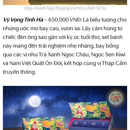
Hộp 4 bánh Ngư Thượng Vũ Môn. (Ảnh: NCS)
Vỹ Vọng Tinh Hà
– 650.000 VNĐ: Là biểu tượng cho
những ước mơ bay cao, vươn xa. Lấy cảm hứng từ
chiếc đèn ông sao gắn với ký ức tuổi thơ, set bánh
này mang đến trải nghiệm nhẹ nhàng, bay bổng
qua các vị như Trà Xanh Ngọc Châu, Ngọc Sen Kiwi
và Nam Việt Quất Ôn Đới, kết hợp cùng vị Thập Cẩm
truyền thống.