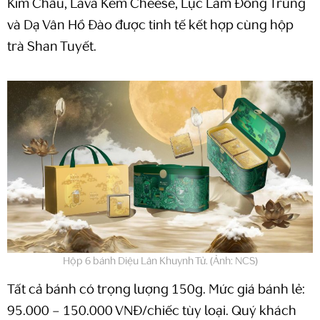
Kim Châu, Lava Kem Cheese, Lục Lam Đông Trùng
và Dạ Vân Hồ Đào được tinh tế kết hợp cùng hộp
trà Shan Tuyết.
Hộp 6 bánh Diệu Lân Khuynh Tử. (Ảnh: NCS)
Tất cả bánh có trọng lượng 150g. Mức giá bánh lẻ:
95.000 – 150.000 VNĐ/chiếc tùy loại. Quý khách