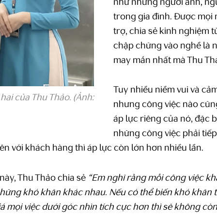
như những người anh, ngư
trong gia đình. Được mọi
trợ, chia sẻ kinh nghiệm t
chập chững vào nghề là 
may mắn nhất mà Thu Thả
Tuy nhiều niềm vui và cả
hai của Thu Thảo. (Ảnh:
nhưng công việc nào cũn
áp lực riêng của nó, đặc b
những công việc phải tiếp
n với khách hàng thì áp lực còn lớn hơn nhiều lần.
 này, Thu Thảo chia sẻ
“Em nghĩ rằng mỗi công việc k
những khó khăn khác nhau. Nếu có thể biến khó khăn
iá mọi việc dưới góc nhìn tích cực hơn thì sẽ không cò