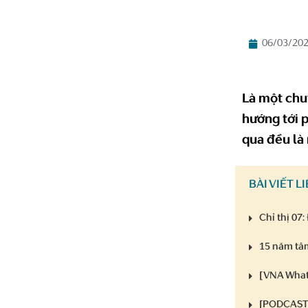
06/03/20
Là một chu
hướng tới 
qua đều là
BÀI VIẾT L
Chỉ thị 07
15 năm tâm
[VNA What
[PODCAST]