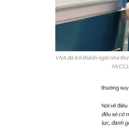
VNA đã trở thành ngôi nhà thứ 
NVCC).
thường xuyê
Nói về điều
đều sẽ có 
lực, đánh g