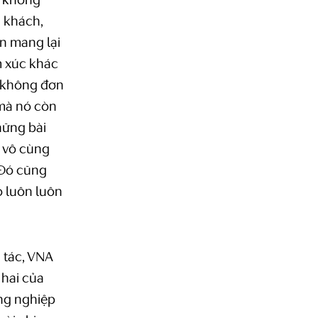
ể không
ị khách,
n mang lại
m xúc khác
h không đơn
 mà nó còn
hững bài
 vô cùng
 Đó cũng
o luôn luôn
 tác, VNA
 hai của
ng nghiệp