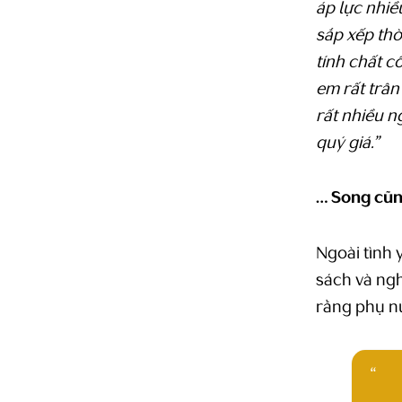
áp lực nhiều
sắp xếp thờ
tính chất c
em rất trân
rất nhiều 
quý giá.”
… Song cũn
Ngoài tình
sách và ngh
rằng phụ nữ
“