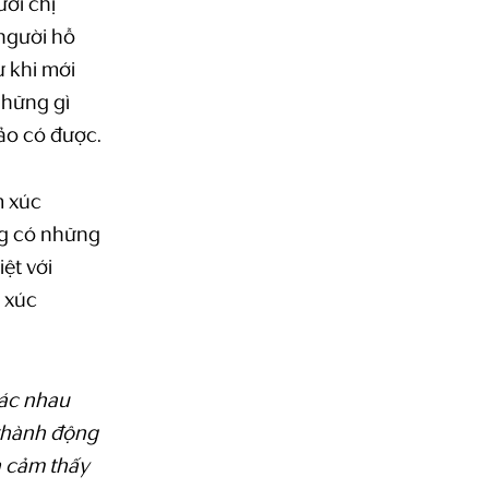
ời chị
 người hỗ
ừ khi mới
những gì
o có được.
m xúc
g có những
iệt với
 xúc
hác nhau
 thành động
n cảm thấy