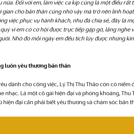
 nữa. Đối với em, làm việc ca kíp cũng là một điều rất th
i gian cho bản thân cũng nhờ vậy mà trở nên linh hoạt
ông việc phục vụ hành khách, như đã chia sẻ, đây là m
 quý vì em có cơ hội được trực tiếp gặp gỡ, lắng nghe 
người. Nhờ đó mỗi ngày em đều tích lũy được những ki
g luôn yêu thương bản thân
 yêu dành cho công việc, Lý Thị Thu Thảo còn có niềm
e nhạc. Là một cô gái hiện đại và phóng khoáng, Thu
 hiện đại cần phải biết yêu thương và chăm sóc bản t