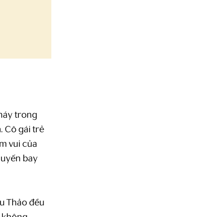
cháy trong
 Cô gái trẻ
ềm vui của
huyến bay
hu Thảo đều