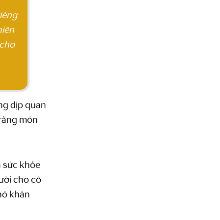
riêng
hiên
 cho
ng dịp quan
i rằng món
à sức khỏe
ười cho cô
khó khăn