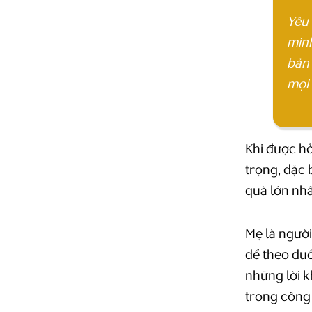
Yêu 
mình
bản 
mọi 
Khi được hỏ
trọng, đặc 
quà lớn nhấ
Mẹ là người
để theo đuổ
những lời k
trong công 