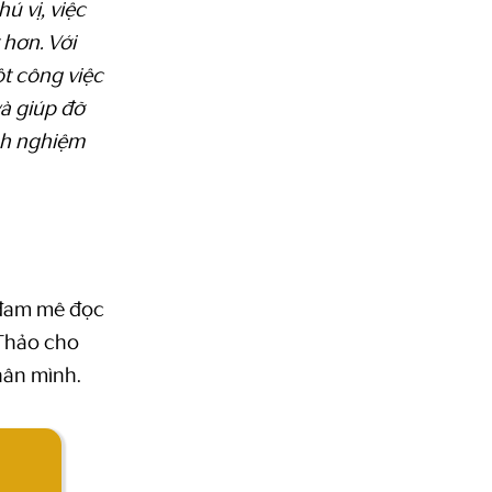
ú vị, việc
 hơn. Với
ột công việc
và giúp đỡ
nh nghiệm
 đam mê đọc
 Thảo cho
hân mình.