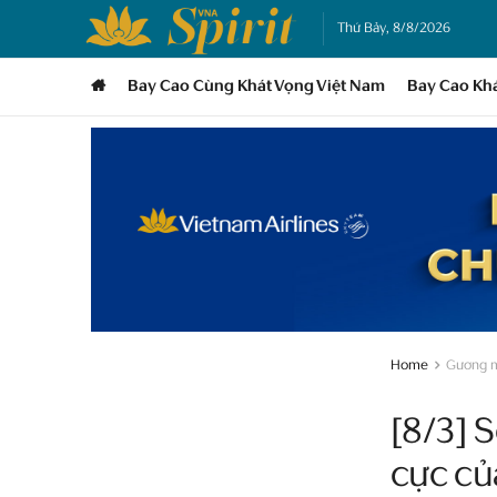
Thứ Bảy, 8/8/2026
Bay Cao Cùng Khát Vọng Việt Nam
Bay Cao Kh
Home
Gương 
[8/3] 
cực củ