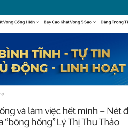
át Vọng Cống Hiến
Bay Cao Khát Vọng 5 Sao
Đảng Trong T
mặt
Sống và làm việc hết mình – Nét đ
a “bông hồng” Lý Thị Thu Thảo