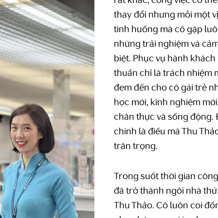
rất khác, công việc có th
thay đổi nhưng mỗi một v
tình huống mà cô gặp luô
những trải nghiệm và cả
biệt. Phục vụ hành khác
thuần chỉ là trách nhiệm
đem đến cho cô gái trẻ n
học mới, kinh nghiệm mới
chân thực và sống động.
chính là điều mà Thu Thả
trân trọng.
Trong suốt thời gian công
đã trở thành ngôi nhà thứ
Thu Thảo. Cô luôn coi đồ