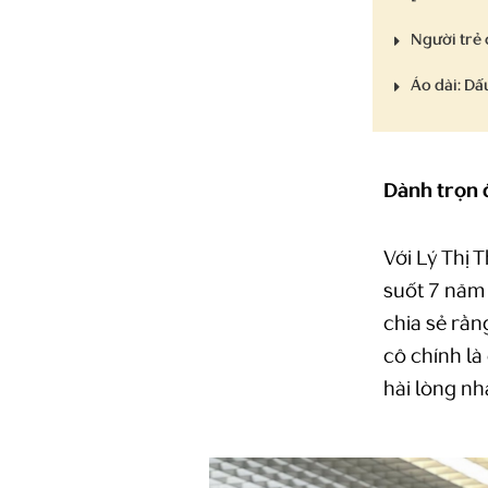
Người trẻ 
Áo dài: D
Dành trọn
Với Lý Thị 
suốt 7 năm
chia sẻ rằn
cô chính l
hài lòng nh