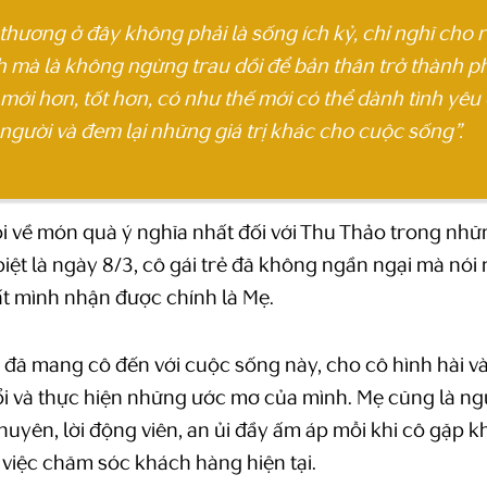
thương ở đây không phải là sống ích kỷ, chỉ nghĩ cho 
 mà là không ngừng trau dồi để bản thân trở thành p
mới hơn, tốt hơn, có như thế mới có thể dành tình yêu
người và đem lại những giá trị khác cho cuộc sống”.
i về món quà ý nghĩa nhất đối với Thu Thảo trong nhữ
biệt là ngày 8/3, cô gái trẻ đã không ngần ngại mà nó
t mình nhận được chính là Mẹ.
 đã mang cô đến với cuộc sống này, cho cô hình hài v
i và thực hiện những ước mơ của mình. Mẹ cũng là ng
huyên, lời động viên, an ủi đầy ấm áp mỗi khi cô gặp 
việc chăm sóc khách hàng hiện tại.